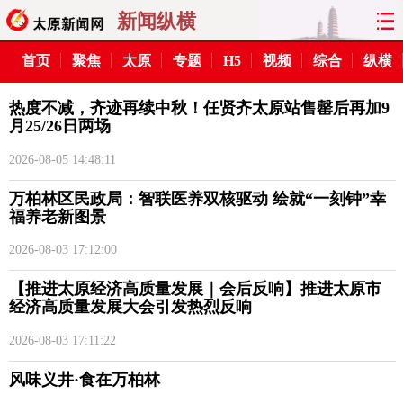
新闻纵横
首页
聚焦
太原
专题
H5
视频
综合
纵横
聚焦
太原
山西
关注
热度不减，齐迹再续中秋！任贤齐太原站售罄后再加9
纵横
热评
专题
公告
月25/26日两场
综合
创业
文明
H5
2026-08-05 14:48:11
万柏林区民政局：智联医养双核驱动 绘就“一刻钟”幸
视频
出行
监督
街谈
福养老新图景
经济
旅游
理财
杂谈
2026-08-03 17:12:00
【推进太原经济高质量发展｜会后反响】推进太原市
生活
健康
房产
汽车
经济高质量发展大会引发热烈反响
2026-08-03 17:11:22
PC版
太原日报
太原晚报
山西商报
风味义井·食在万柏林