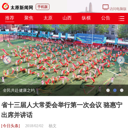
手机版
访问电脑版
推荐
聚焦
太原
山西
纵横
公告
next
全民共赴健康之约
省十三届人大常委会举行第一次会议 骆惠宁
出席并讲话
[今日头条]
2018/02/02
杨文