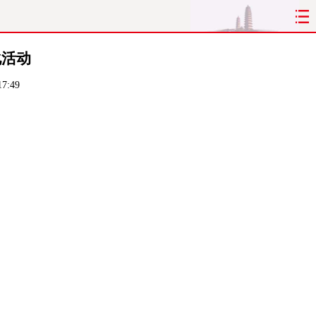
关注
化活动
7:49
公告
H5
街谈
杂谈
汽车
山西商报