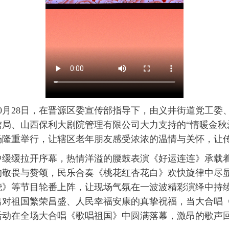
月28日，在晋源区委宣传部指导下，由义井街道党工委
局、山西保利大剧院管理有限公司大力支持的“情暖金秋
场隆重举行，让辖区老年朋友感受浓浓的温情与关怀，让
缓拉开序幕，热情洋溢的腰鼓表演《好运连连》承载着
的敬畏与赞颂，民乐合奏《桃花红杏花白》欢快旋律中尽
烧》等节目轮番上阵，让现场气氛在一波波精彩演绎中持
出对祖国繁荣昌盛、人民幸福安康的真挚祝福，当大合唱
活动在全场大合唱《歌唱祖国》中圆满落幕，激昂的歌声