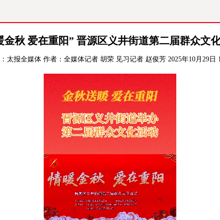
太原
山西
暖金秋 爱在重阳” 晋源区义井街道第二届群众文
：
太报全媒体
作者：全媒体记者 胡荣 见习记者 赵俊芳
2025年10月29日 1
热评
专题
创业
文明
出行
监督
旅游
理财
健康
房产
太原日报
太原晚报