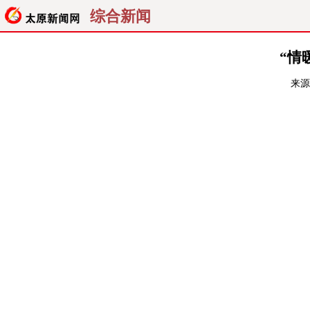
综合新闻
聚焦
“情
来源
纵横
综合
视频
经济
生活
PC版