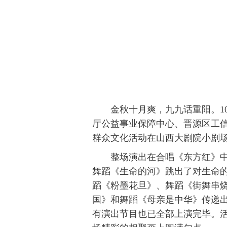
金秋十月爽，九九话重阳。10
厅公益事业保障中心、晋源区工信
群众文化活动在山西大剧院小剧
整场演出在合唱《东方红》中缓
舞蹈《生命的河》跳出了对生命
蹈《粉墨花旦》、舞蹈《街舞串
国》和舞蹈《母亲是中华》传递
有演出节目也已全部上演完毕。